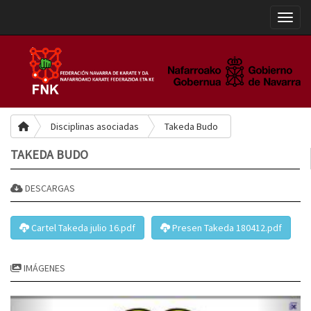
Toggle
Disciplinas asociadas
Takeda Budo
TAKEDA BUDO
DESCARGAS
Cartel Takeda julio 16.pdf
Presen Takeda 180412.pdf
IMÁGENES