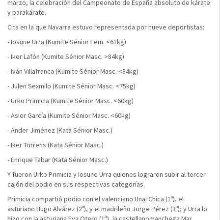
marzo, la celebración del Campeonato de España absoluto de kárate
y parakárate.
Cita en la que Navarra estuvo representada por nueve deportistas:
- Iosune Urra (Kumite Sénior Fem. <61kg)
- Iker Lafón (Kumite Sénior Masc. >84kg)
- Iván Villafranca (Kumite Sénior Masc. <84kg)
- Julen Sexmilo (Kumite Sénior Masc. <75kg)
- Urko Primicia (Kumite Sénior Masc. <60kg)
- Asier García (Kumite Sénior Masc. <60kg)
- Ander Jiménez (Kata Sénior Masc.)
- Iker Torrens (Kata Sénior Masc.)
- Enrique Tabar (Kata Sénior Masc.)
Y fueron Urko Primicia y Iosune Urra quienes lograron subir al tercer
cajón del podio en sus respectivas categorías.
Primicia compartió podio con el valenciano Unai Chica (1º), el
asturiano Hugo Alvárez (2º), y el madrileño Jorge Pérez (3º); y Urra lo
hizo con la asturiana Eva Otero (1ª), la castellanomanchega Mar