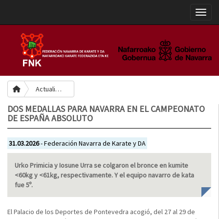
Toggle
Actualidad
DOS MEDALLAS PARA NAVARRA EN EL CAMPEONATO
DE ESPAÑA ABSOLUTO
31.03.2026
- Federación Navarra de Karate y DA
Urko Primicia y Iosune Urra se colgaron el bronce en kumite
<60kg y <61kg, respectivamente. Y el equipo navarro de kata
fue 5º.
El Palacio de los Deportes de Pontevedra acogió, del 27 al 29 de