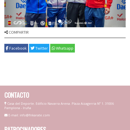
COMPARTIR
Facebook
Twitter
Whatsapp
CONTACTO
Casa del Deporte. Edificio Navarra Arena. Plaza Aizagerria Nº 1. 31006
Pamplona - Iruña
E-mail: info@fnkarate.com
PATROCINADORES