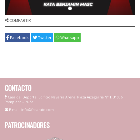
COMPARTIR
Facebook
Twitter
Whatsapp
CONTACTO
Casa del Deporte. Edificio Navarra Arena. Plaza Aizagerria Nº 1. 31006
Pamplona - Iruña
E-mail: info@fnkarate.com
PATROCINADORES